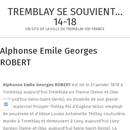
Skip
TREMBLAY SE SOUVIENT...
to
content
14-18
UN SITE DE LA VILLE DE TREMBLAY-EN-FRANCE
Primary
Navigation
Alphonse Emile Georges
Menu
ROBERT
Alphonse Emile Georges
ROBERT
est né le 21 janvier 1878 à
Tremblay, aujourd’hui Tremblay-en-France (Seine-et-Oise,
aujourd’hui Seine-Saint-Denis), au domicile de son grand-
père maternel Prosper Thillay, fils d’Eugène Victor, employé
de poudrerie et d’Alisse Louise Antoinette Thillay, couturière,
mariés à Tremblay et demeurant à Livry, aujourd’hui Livry-
Gargan (Seine-et-Oise, aujourd’hui Seine-Saint-Denis). La