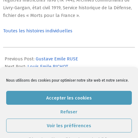
registres matricules 1898 (1R 144), Archives communales de
Livry-Gargan, état civil 1919, Service historique de la Défense,
fichier des « Morts pour la France ».
Toutes les histoires individuelles
2014-
07-
Previous Post:
Gustave Emile RUSE
22
Next Post:
Louis Emile RICHOT
Nous utilisons des cookies pour optimiser notre site web et notre service.
Comments are closed, but
trackbacks
and pingbacks are
Accepter les cookies
open.
Refuser
Voir les préférences
Politique de cookies
|
Politique de confidentialité