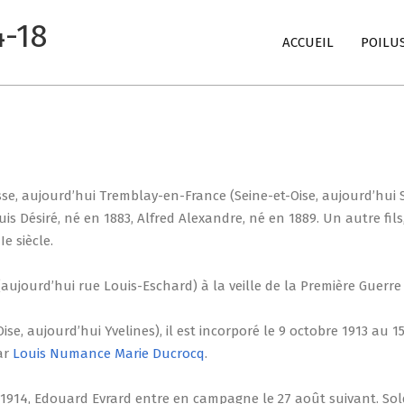
4-18
Primary
ACCUEIL
POILU
Navigation
Menu
sse, aujourd’hui Tremblay-en-France (Seine-et-Oise, aujourd’hui S
uis Désiré, né en 1883, Alfred Alexandre, né en 1889. Un autre fi
e siècle.
aujourd’hui rue Louis-Eschard) à la veille de la Première Guerre
Oise, aujourd’hui Yvelines), il est incorporé le 9 octobre 1913 a
ar
Louis Numance Marie Ducrocq
.
1914, Edouard Evrard entre en campagne le 27 août suivant. Soldat 