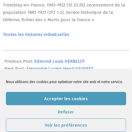
Tremblay-en-France, 1903-1922 (1E 23-25), recensement de la
population 1881-1921 (1F2 1-2), Service historique de la
Défense, fichier des « Morts pour la France ».
Toutes les histoires individuelles
2014-
07-
Previous Post:
Edmond Louis HERBELOT
24
Next Post:
Alexandre Lucien Henri GAUSSET
Nous utilisons des cookies pour optimiser notre site web et notre service.
Comments are closed, but
trackbacks
and pingbacks are
Accepter les cookies
open.
Refuser
Voir les préférences