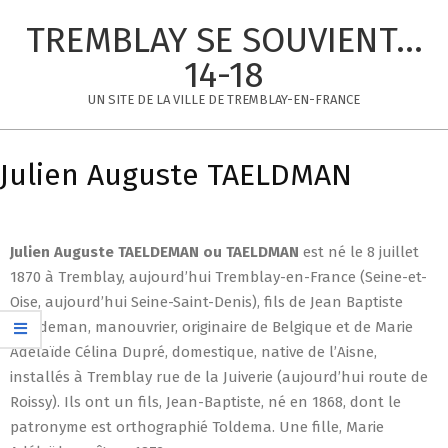
Skip
TREMBLAY SE SOUVIENT...
to
content
14-18
UN SITE DE LA VILLE DE TREMBLAY-EN-FRANCE
Primary
Navigation
Julien Auguste TAELDMAN
Menu
Julien Auguste
TAELDEMAN ou TAELDMAN
est né le 8 juillet
1870 à Tremblay, aujourd’hui Tremblay-en-France (Seine-et-
Oise, aujourd’hui Seine-Saint-Denis), fils de Jean Baptiste
Taeldeman, manouvrier, originaire de Belgique et de Marie
Adélaïde Célina Dupré, domestique, native de l’Aisne,
installés à Tremblay rue de la Juiverie (aujourd’hui route de
Roissy). Ils ont un fils, Jean-Baptiste, né en 1868, dont le
patronyme est orthographié Toldema. Une fille, Marie