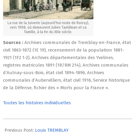
La rue de la Juiverie (aujourd’hui route de Roissy),
vers 1908, où demeurent Julien Taeldman et sa
famille, à la fin du XIXe siècle.
Sources :
Archives communales de Tremblay-en-France, état
civil 1863-1872 (1E 19), recensement de la population 1881-
1921 (1F2 1-2), Archives départementales des Yvelines,
registres matricules 1891 (1R/RM 214), Archives communales
d’Aulnay-sous-Bois, état civil 1894-1896, Archives
communales d’Aubervilliers, état civil 1916, Service historique
de la Défense, fichier des « Morts pour la France ».
Toutes les histoires individuelles
2014-
07-
Previous Post:
Louis TREMBLAY