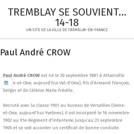
Skip
TREMBLAY SE SOUVIENT...
to
content
14-18
UN SITE DE LA VILLE DE TREMBLAY-EN-FRANCE
Primary
Navigation
Paul André CROW
Menu
Paul André CROW
est né le 30 septembre 1881 à Attainville
(Seine-et-Oise, aujourd’hui Val-d’Oise), fils d’Armand François,
berger et de Célénie Marie Fréville.
Recruté avec la classe 1901 au bureau de Versailles (Seine-
et-Oise, aujourd’hui Yvelines), il est incorporé le 16 novembre
1902 au 91e Régiment d’Infanterie, jusqu’au 23 septembre
1905 et se voit accorder un certificat de bonne conduite.