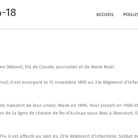
4-18
Primary
ACCUEIL
POILU
Navigation
Menu
ne (Nièvre), fils de Claude, journalier et de Marie Noël.
e), il est incorporé le 12 novembre 1895 au 31e Régiment d’Infan
ants naissent de leur union, Marie en 1896, Paul Joseph en 1900 
n de la ligne de chemin de fer d’Aulnay-sous-Bois à Rivecourt, i
4, il est affecté au sein du 231e Régiment d’Infanterie. Soldat de 