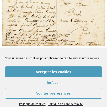
collection Archives communales de Tremblay-en-France, 14FI
151 | date : 27/09/1914
Nous utilisons des cookies pour optimiser notre site web et notre service.
Retour
Accepter les cookies
Refuser
2020-
03-
Voir les préférences
30
Politique de cookies
|
Politique de confidentialité
Politique de cookies
Politique de confidentialité