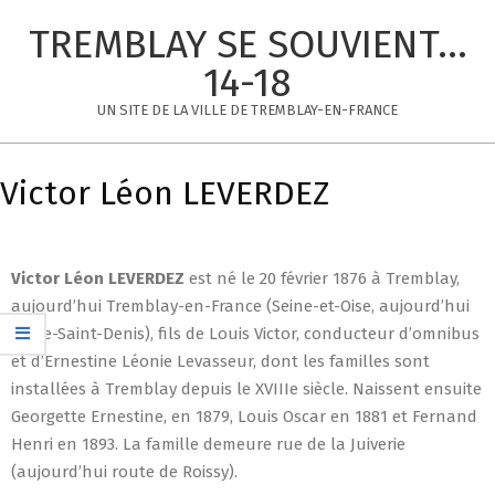
Skip
TREMBLAY SE SOUVIENT...
to
content
14-18
UN SITE DE LA VILLE DE TREMBLAY-EN-FRANCE
Primary
Navigation
Victor Léon LEVERDEZ
Menu
Victor Léon
LEVERDEZ
est né le 20 février 1876 à Tremblay,
aujourd’hui Tremblay-en-France (Seine-et-Oise, aujourd’hui
Seine-Saint-Denis), fils de Louis Victor, conducteur d’omnibus
et d’Ernestine Léonie Levasseur, dont les familles sont
installées à Tremblay depuis le XVIIIe siècle. Naissent ensuite
Georgette Ernestine, en 1879, Louis Oscar en 1881 et Fernand
Henri en 1893. La famille demeure rue de la Juiverie
(aujourd’hui route de Roissy).