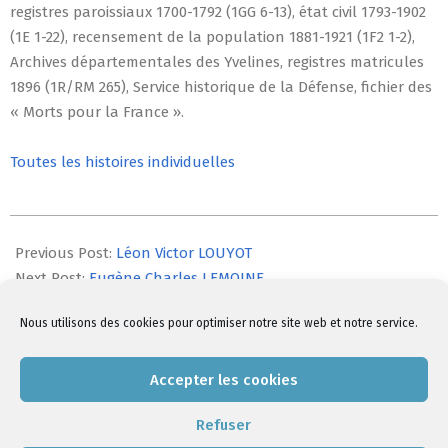
registres paroissiaux 1700-1792 (1GG 6-13), état civil 1793-1902
(1E 1-22), recensement de la population 1881-1921 (1F2 1-2),
Archives départementales des Yvelines, registres matricules
1896 (1R/RM 265), Service historique de la Défense, fichier des
« Morts pour la France ».
Toutes les histoires individuelles
2014-
07-
Previous Post:
Léon Victor LOUYOT
23
Next Post:
Eugène Charles LEMOINE
Nous utilisons des cookies pour optimiser notre site web et notre service.
Comments are closed, but
trackbacks
and pingbacks are
Accepter les cookies
open.
Refuser