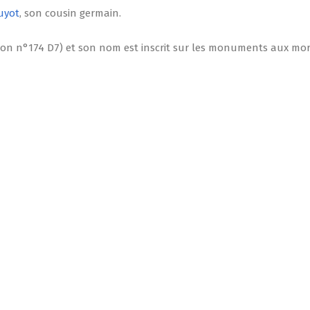
uyot
, son cousin germain.
ion n°174 D7) et son nom est inscrit sur les monuments aux mort