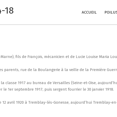
4-18
Primary
ACCUEIL
POILU
Navigation
Menu
t-Marne), fils de François, mécanicien et de Lucie Louise Maria Lou
es parents, rue de la Boulangerie à la veille de la Première Gue
la classe 1917 au bureau de Versailles (Seine-et-Oise, aujourd’hu
r le 1er septembre 1917, puis sergent fourrier le 30 janvier 1918.
e 12 avril 1920 à Tremblay-lès-Gonesse, aujourd’hui Tremblay-en-