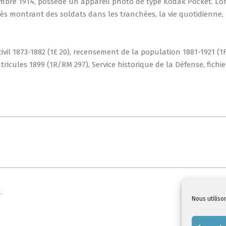
embre 1914, possède un appareil photo de type Kodak Pocket. Lo
ichés montrant des soldats dans les tranchées, la vie quotidienne, 
il 1873-1882 (1E 20), recensement de la population 1881-1921 (1F
ricules 1899 (1R/RM 297), Service historique de la Défense, fichie
.
Nous utiliso