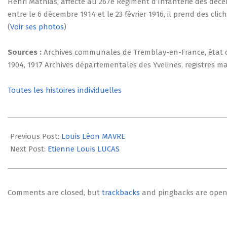
Henri Mathias, affecté au 267e Régiment d’Infanterie dès déc
entre le 6 décembre 1914 et le 23 février 1916, il prend des cl
(
Voir ses photos
)
Sources :
Archives communales de Tremblay-en-France, état civ
1904, 1917 Archives départementales des Yvelines, registres mat
Toutes les histoires individuelles
2014-
07-
Previous Post:
Louis Léon MAVRE
23
Next Post:
Etienne Louis LUCAS
Comments are closed, but
trackbacks
and pingbacks are open