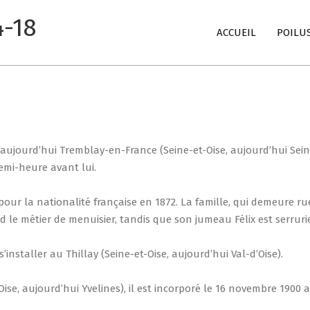
4-18
Primary
ACCUEIL
POILU
Navigation
Menu
aujourd’hui Tremblay-en-France (Seine-et-Oise, aujourd’hui Seine
emi-heure avant lui.
é pour la nationalité française en 1872. La famille, qui demeure
 le métier de menuisier, tandis que son jumeau Félix est serrurie
’installer au Thillay (Seine-et-Oise, aujourd’hui Val-d’Oise).
Oise, aujourd’hui Yvelines), il est incorporé le 16 novembre 1900