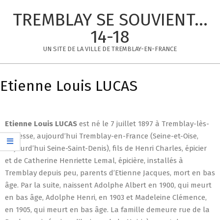
Skip
TREMBLAY SE SOUVIENT...
to
content
14-18
UN SITE DE LA VILLE DE TREMBLAY-EN-FRANCE
Primary
Navigation
Etienne Louis LUCAS
Menu
Etienne Louis
LUCAS
est né le 7 juillet 1897 à Tremblay-lès-
Gonesse, aujourd’hui Tremblay-en-France (Seine-et-Oise,
aujourd’hui Seine-Saint-Denis), fils de Henri Charles, épicier
et de Catherine Henriette Lemal, épicière, installés à
Tremblay depuis peu, parents d’Etienne Jacques, mort en bas
âge. Par la suite, naissent Adolphe Albert en 1900, qui meurt
en bas âge, Adolphe Henri, en 1903 et Madeleine Clémence,
en 1905, qui meurt en bas âge. La famille demeure rue de la