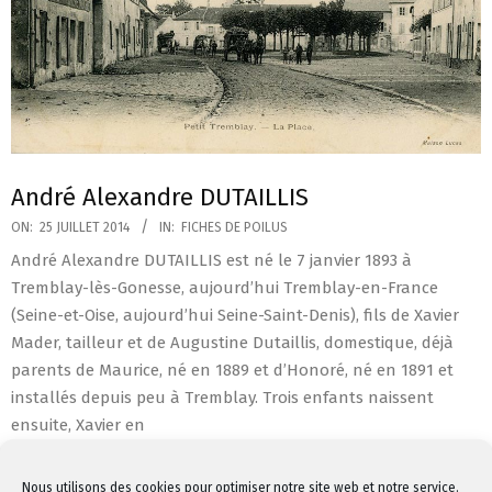
André Alexandre DUTAILLIS
2014-
ON:
25 JUILLET 2014
IN:
FICHES DE POILUS
07-
André Alexandre DUTAILLIS est né le 7 janvier 1893 à
25
Tremblay-lès-Gonesse, aujourd’hui Tremblay-en-France
(Seine-et-Oise, aujourd’hui Seine-Saint-Denis), fils de Xavier
Mader, tailleur et de Augustine Dutaillis, domestique, déjà
parents de Maurice, né en 1889 et d’Honoré, né en 1891 et
installés depuis peu à Tremblay. Trois enfants naissent
ensuite, Xavier en
LIRE LA SUITE…
Nous utilisons des cookies pour optimiser notre site web et notre service.