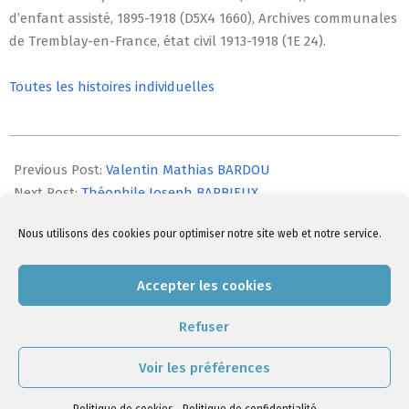
d’enfant assisté, 1895-1918 (D5X4 1660), Archives communales
de Tremblay-en-France, état civil 1913-1918 (1E 24).
Toutes les histoires individuelles
2014-
07-
Previous Post:
Valentin Mathias BARDOU
25
Next Post:
Théophile Joseph BARBIEUX
Nous utilisons des cookies pour optimiser notre site web et notre service.
Comments are closed, but
trackbacks
and pingbacks are
Accepter les cookies
open.
Refuser
Voir les préférences
Politique de cookies
|
Politique de confidentialité