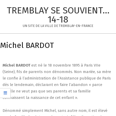
Skip
TREMBLAY SE SOUVIENT...
to
content
14-18
UN SITE DE LA VILLE DE TREMBLAY-EN-FRANCE
Primary
Navigation
Michel BARDOT
Menu
Michel
BARDOT
est né le 18 novembre 1895 à Paris VIIe
(Seine), fils de parents non dénommés. Non mariée, sa mère
le confie à l’administration de l’Assistance publique de Paris
dès le lendemain, déclarant en faire l’abandon « parce
qu’elle ne veut pas que ses parents et sa famille
connaissent la naissance de cet enfant ».
Dénommé simplement Michel, sans autre nom, il est élevé