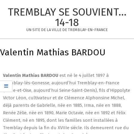
Skip
TREMBLAY SE SOUVIENT...
to
content
14-18
UN SITE DE LA VILLE DE TREMBLAY-EN-FRANCE
Primary
Navigation
Valentin Mathias BARDOU
Menu
Valentin Mathias
BARDOU
est né le 4 juillet 1897 à
Tremblay-lès-Gonesse, aujourd’hui Tremblay-en-France
(Seine-et-Oise, aujourd’hui Seine-Saint-Denis), fils d’Hippolyte
Victor Léon, cultivateur et de Clémence Alphonsine Michel,
déjà parents de Gabrielle, née en 1885, Irma, née en 1888,
Renée Zélie, née en 1890, Marie Octavie, née en 1892 et Félix
Clément, né en 1895, dont les familles sont installées à
Tremblay depuis la fin du XVIIIe siècle. Ils demeurent rue du