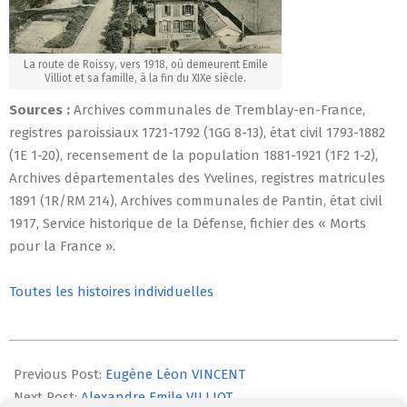
La route de Roissy, vers 1918, où demeurent Emile
Villiot et sa famille, à la fin du XIXe siècle.
Sources :
Archives communales de Tremblay-en-France,
registres paroissiaux 1721-1792 (1GG 8-13), état civil 1793-1882
(1E 1-20), recensement de la population 1881-1921 (1F2 1-2),
Archives départementales des Yvelines, registres matricules
1891 (1R/RM 214), Archives communales de Pantin, état civil
1917, Service historique de la Défense, fichier des « Morts
pour la France ».
Toutes les histoires individuelles
2014-
07-
Previous Post:
Eugène Léon VINCENT
21
Next Post:
Alexandre Emile VILLIOT