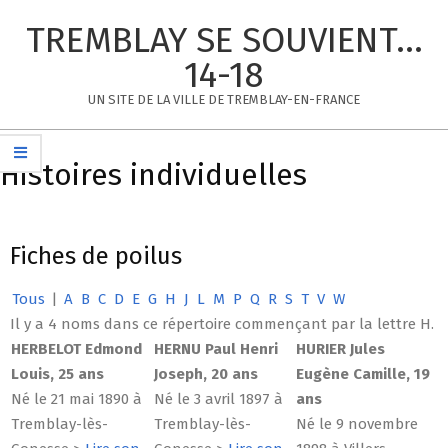
Skip
TREMBLAY SE SOUVIENT...
to
content
14-18
UN SITE DE LA VILLE DE TREMBLAY-EN-FRANCE
Primary
Navigation
Histoires individuelles
Menu
Fiches de poilus
Tous
|
A
B
C
D
E
G
H
J
L
M
P
Q
R
S
T
V
W
Il y a 4 noms dans ce répertoire commençant par la lettre H.
HERBELOT Edmond
HERNU Paul Henri
HURIER Jules
Louis, 25 ans
Joseph, 20 ans
Eugène Camille, 19
Né le 21 mai 1890 à
Né le 3 avril 1897 à
ans
Tremblay-lès-
Tremblay-lès-
Né le 9 novembre