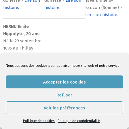
Gonesse >
Lire son
Gonesse >
Lire son
1898 à Villers-
histoire
.
histoire
.
Faucon (Somme) >
Lire son histoire
.
HERNU Emile
Hippolyte, 20 ans
Né le 29 septembre
1895 au Thillay
(Seine-et-Oise) >
Lire
son histoire
.
Nous utilisons des cookies pour optimiser notre site web et notre service.
Accepter les cookies
2018-
Refuser
07-
05
Voir les préférences
Politique de cookies
|
Politique de confidentialité
Politique de cookies
Politique de confidentialité