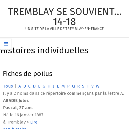
Skip
TREMBLAY SE SOUVIENT...
to
content
14-18
UN SITE DE LA VILLE DE TREMBLAY-EN-FRANCE
Primary
Navigation
Histoires individuelles
Menu
Fiches de poilus
Tous
|
A
B
C
D
E
G
H
J
L
M
P
Q
R
S
T
V
W
Il y a 2 noms dans ce répertoire commençant par la lettre A.
ABADIE Jules
Pascal, 27 ans
Né le 16 janvier 1887
à Tremblay >
Lire