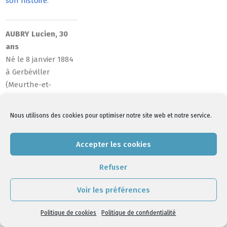
son histoire
.
AUBRY Lucien, 30
ans
Né le 8 janvier 1884
à Gerbéviller
(Meurthe-et-
Moselle) >
Lire son
histoire
.
Nous utilisons des cookies pour optimiser notre site web et notre service.
2018-
Accepter les cookies
07-
Refuser
05
Politique de cookies
|
Politique de confidentialité
Voir les préférences
Politique de cookies
Politique de confidentialité