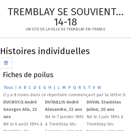
Skip
TREMBLAY SE SOUVIENT...
to
content
14-18
UN SITE DE LA VILLE DE TREMBLAY-EN-FRANCE
Primary
Navigation
Histoires individuelles
Menu
Fiches de poilus
Tous
|
A
B
C
D
E
G
H
J
L
M
P
Q
R
S
T
V
W
Il y a 8 noms dans ce répertoire commençant par la lettre D.
DUCROCQ André
DUTAILLIS André
DUVAL Stanislas
Georges Alix, 22
Alexandre, 22 ans
Julien, 20 ans
ans
Né le 7 janvier 1893
Né le 3 juin 1894 à
Né le 6 août 1894 à
à Tremblay-lès-
Tremblay-lès-