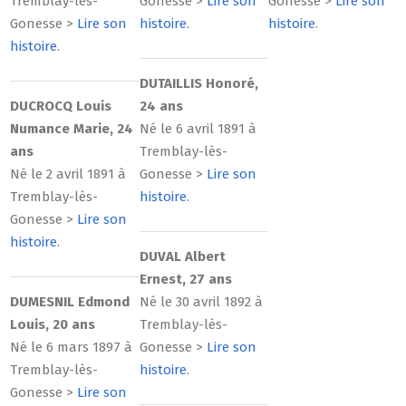
Tremblay-lès-
Gonesse >
Lire son
Gonesse >
Lire son
Gonesse >
Lire son
histoire
.
histoire
.
histoire
.
DUTAILLIS Honoré,
DUCROCQ Louis
24 ans
Numance Marie, 24
Né le 6 avril 1891 à
ans
Tremblay-lès-
Né le 2 avril 1891 à
Gonesse >
Lire son
Tremblay-lès-
histoire
.
Gonesse >
Lire son
histoire
.
DUVAL Albert
Ernest, 27 ans
DUMESNIL Edmond
Né le 30 avril 1892 à
Louis, 20 ans
Tremblay-lès-
Né le 6 mars 1897 à
Gonesse >
Lire son
Tremblay-lès-
histoire
.
Gonesse >
Lire son